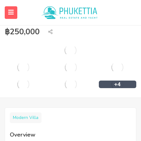
3 bedroom pool villa with mountain view
for rent in Layan.
฿
250,000
+4
Modern Villa
Overview