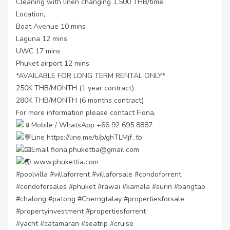
Cleaning with linen changing 1,500 THB/time.
Location,
Boat Avenue 10 mins
Laguna 12 mins
UWC 17 mins
Phuket airport 12 mins
*AVAILABLE FOR LONG TERM RENTAL ONLY*
250K THB/MONTH (1 year contract)
280K THB/MONTH (6 months contract)
For more information please contact Fiona,
Mobile / WhatsApp +66 92 695 8887
Line
https://line.me/ti/p/ghTLMjf_tb
Email fiona.phukettia@gmail.com
www.phukettia.com
#poolvilla
#villaforrent
#villaforsale
#condoforrent
#condoforsales
#phuket
#rawai
#kamala
#surin
#bangtao
#chalong
#patong
#Cherngtalay
#propertiesforsale
#propertyinvestment
#propertiesforrent
#yacht
#catamaran
#seatrip
#cruise