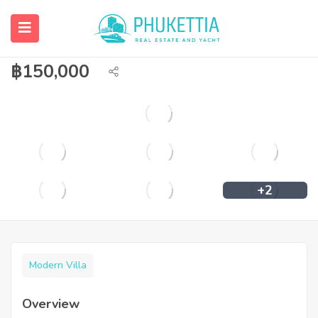
3 bedroom private pool villa for rent in
Rawai.
฿
150,000
+2
Modern Villa
Overview