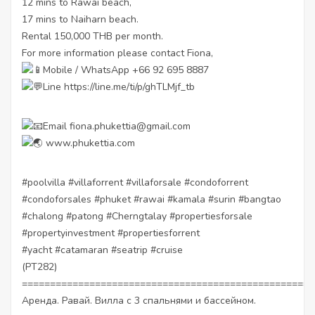
12 mins to Rawai beach,
17 mins to Naiharn beach.
Rental 150,000 THB per month.
For more information please contact Fiona,
Mobile / WhatsApp +66 92 695 8887
Line
https://line.me/ti/p/ghTLMjf_tb
Email fiona.phukettia@gmail.com
www.phukettia.com
#poolvilla
#villaforrent
#villaforsale
#condoforrent
#condoforsales
#phuket
#rawai
#kamala
#surin
#bangtao
#chalong
#patong
#Cherngtalay
#propertiesforsale
#propertyinvestment
#propertiesforrent
#yacht
#catamaran
#seatrip
#cruise
(PT282)
====================================================
Аренда. Равай. Вилла с 3 спальнями и бассейном.