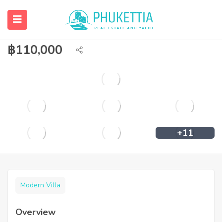
Modern style pool villa within 19 mins
walking distance to Naiyang beach.
฿
110,000
+11
Modern Villa
Overview