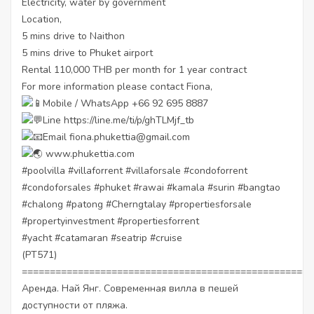
Electricity, water by government
Location,
5 mins drive to Naithon
5 mins drive to Phuket airport
Rental 110,000 THB per month for 1 year contract
For more information please contact Fiona,
Mobile / WhatsApp +66 92 695 8887
Line
https://line.me/ti/p/ghTLMjf_tb
Email fiona.phukettia@gmail.com
www.phukettia.com
#poolvilla
#villaforrent
#villaforsale
#condoforrent
#condoforsales
#phuket
#rawai
#kamala
#surin
#bangtao
#chalong
#patong
#Cherngtalay
#propertiesforsale
#propertyinvestment
#propertiesforrent
#yacht
#catamaran
#seatrip
#cruise
(PT571)
====================================================
Аренда. Най Янг. Современная вилла в пешей
доступности от пляжа.