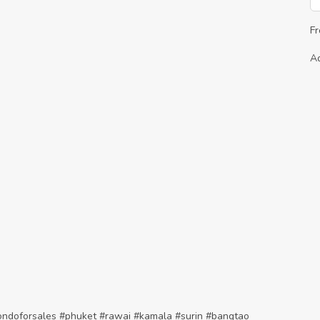
F
A
 #condoforsales #phuket #rawai #kamala #surin #bangtao