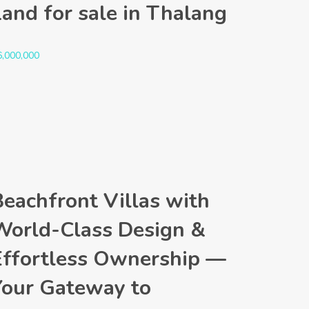
Land for sale in Thalang
6,000,000
Beachfront Villas with
World-Class Design &
Effortless Ownership —
Your Gateway to