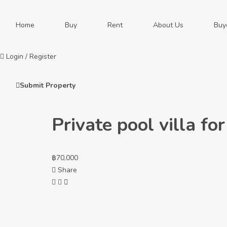
Home
Buy
Rent
About Us
Buy
Login
/
Register
Submit Property
Private pool villa fo
฿
70,000
Share