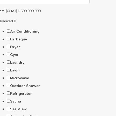
rom
฿
0
to
฿
1,500,000,000
dvanced
Air Conditioning
Barbeque
Dryer
Gym
Laundry
Lawn
Microwave
Outdoor Shower
Refrigerator
Sauna
Sea View