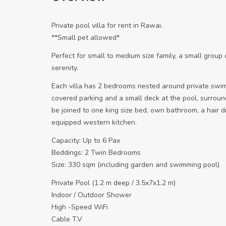
Private pool villa for rent in Rawai.
**Small pet allowed*
Perfect for small to medium size family, a small group
serenity.
Each villa has 2 bedrooms nested around private swim
covered parking and a small deck at the pool, surroun
be joined to one king size bed, own bathroom, a hair dr
equipped western kitchen.
Capacity: Up to 6 Pax
Beddings: 2 Twin Bedrooms
Size: 330 sqm (including garden and swimming pool)
Private Pool (1.2 m deep / 3.5x7x1.2 m)
Indoor / Outdoor Shower
High -Speed WiFi
Cable T.V