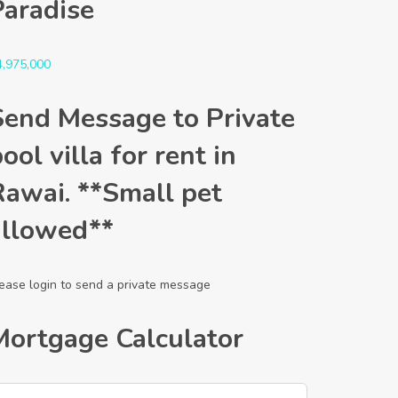
Paradise
4,975,000
Send Message to Private
ool villa for rent in
Rawai. **Small pet
allowed**
ease login to send a private message
Mortgage Calculator