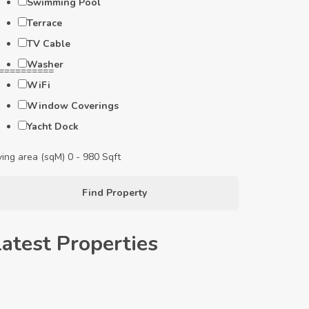
Swimming Pool
Terrace
TV Cable
Washer
==========
WiFi
Window Coverings
Yacht Dock
ving area (sqM)
0
-
980
Sqft
Find Property
Latest Properties