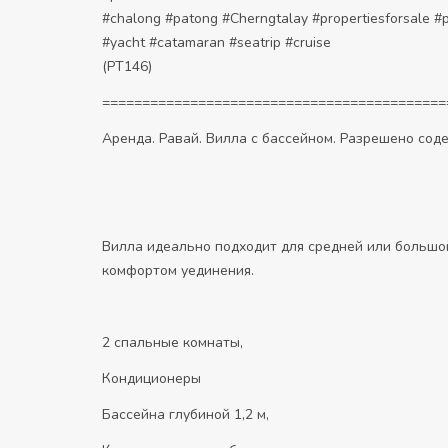
#chalong #patong #Cherngtalay #propertiesforsale #p
#yacht #catamaran #seatrip #cruise
(PT146)
===========================================
Аренда. Равай. Вилла с бассейном. Разрешено со
Вилла идеально подходит для средней или большой
комфортом уединения.
2 спальные комнаты,
Кондиционеры
Бассейна глубиной 1,2 м,