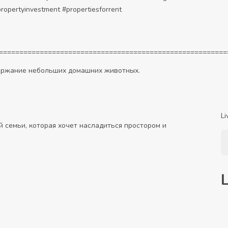
ropertyinvestment #propertiesforrent
========================================================
держание небольших домашних животных.
Li
 семьи, которая хочет насладиться простором и