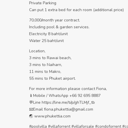
Private Parking
Can put 1 extra bed for each room (additional price)
70,000/month year contract.
Including pool & garden services.
Electricity 8 baht/unit
Water 25 baht/unit
Location,
3 mins to Rawai beach,
3 mins to Naiharn,
11 mins to Makro,
55 mins to Phuket airport.
For more information please contact Fiona,
📱Mobile / WhatsApp +66 92 695 8887
💬Line https://line.me/ti/p/ghTLMjf_tb
📧Email fiona.phukettia@gmail.com
🌏 www.phukettia.com
#poolvilla #villaforrent #villaforsale #condoforrent