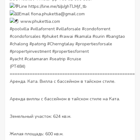
Line
https://line.me/ti/p/ghTLMjf_tb
Email fiona.phukettia@gmail.com
www.phukettia.com
#poolvilla
#villaforrent
#villaforsale
#condoforrent
#condoforsales
#phuket
#rawai
#kamala
#surin
#bangtao
#chalong
#patong
#Cherngtalay
#propertiesforsale
#propertyinvestment
#propertiesforrent
#yacht
#catamaran
#seatrip
#cruise
(PT484)
====================================================
Аренда. Ката. Вилла с бассейном в тайском стиле.
Аренда виллы с бассейном в тайском стиле на Ката.
Земельный участок: 624 кв.м.
Жилая площадь: 600 кв.м.